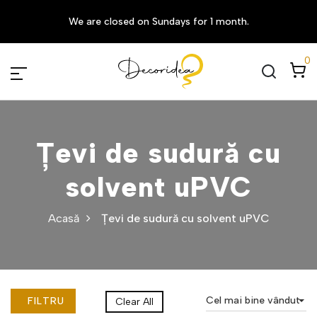
We are closed on Sundays for 1 month.
0
Țevi de sudură cu
solvent uPVC
Acasă
Țevi de sudură cu solvent uPVC
Cel mai bine vândut
FILTRU
Clear All