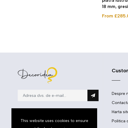
piatră lustr
18 mm, gre
From £285.
Custo
Despre n
Contacta
Harta sit
This website uses cookies to ensure
Politica 