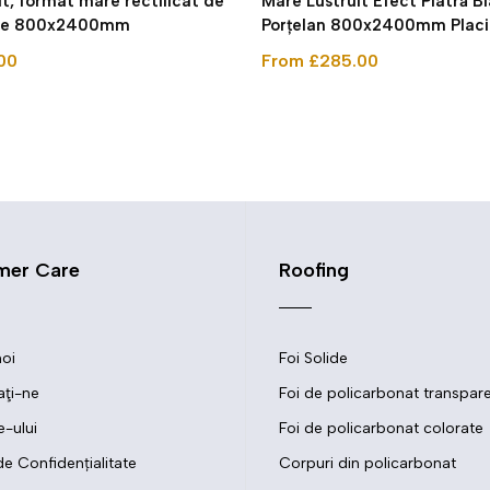
uit, format mare rectificat de
Mare Lustruit Efect Piatră B
sie 800x2400mm
Porțelan 800x2400mm Placi
00
From £285.00
mer Care
Roofing
oi
Foi Solide
ţi-ne
Foi de policarbonat transpar
e-ului
Foi de policarbonat colorate
de Confidențialitate
Corpuri din policarbonat