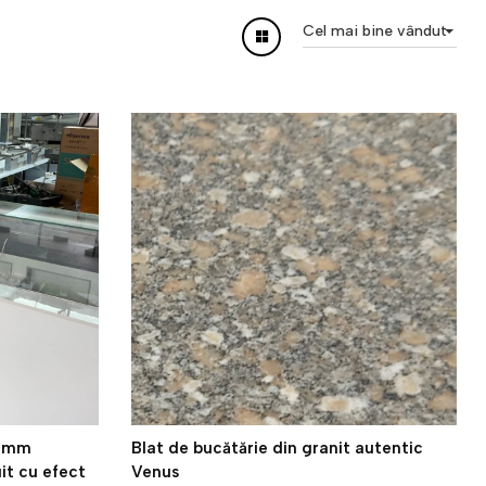
Cel mai bine vândut
18mm
Blat de bucătărie din granit autentic
it cu efect
Venus