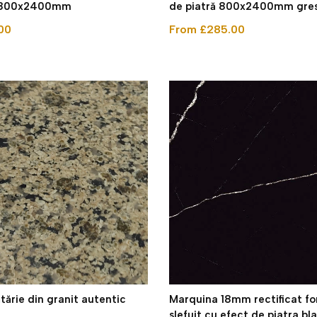
n 800x2400mm
de piatră 800x2400mm gres
00
From £285.00
tărie din granit autentic
Marquina 18mm rectificat f
slefuit cu efect de piatra bl