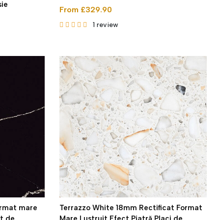
ie
From £329.90
1
review
ormat mare
Terrazzo White 18mm Rectificat Format
at de
Mare Lustruit Efect Piatră Placi de