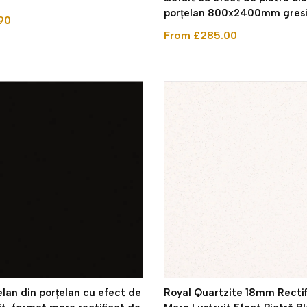
porțelan 800x2400mm gres
90
From £285.00
elan din porțelan cu efect de
Royal Quartzite 18mm Recti