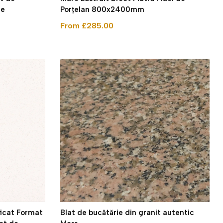
ie
Porțelan 800x2400mm
From £285.00
ficat Format
Blat de bucătărie din granit autentic