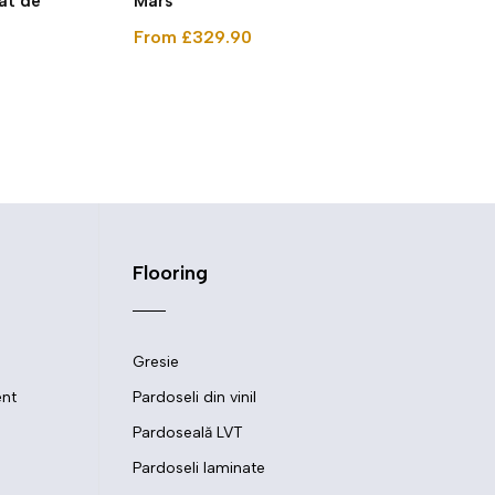
lat de
Mars
From £329.90
Flooring
Gresie
ent
Pardoseli din vinil
Pardoseală LVT
Pardoseli laminate