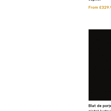
From £329.
Blat de porț