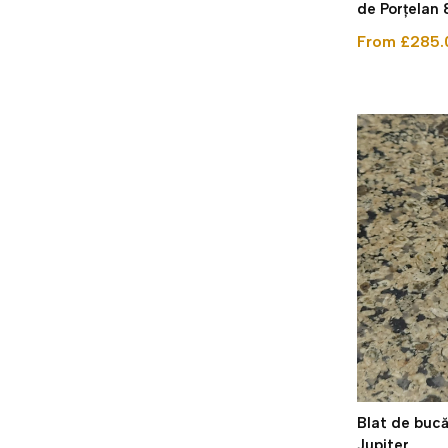
de Porțela
From £285.
Blat de bucă
Jupiter