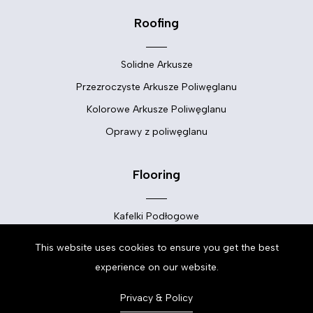
Roofing
Solidne Arkusze
Przezroczyste Arkusze Poliwęglanu
Kolorowe Arkusze Poliwęglanu
Oprawy z poliwęglanu
Flooring
Kafelki Podłogowe
Podłogi Winylowe
This website uses cookies to ensure you get the best
Podłogi LVT
experience on our website.
Panele Podłogowe
Privacy & Policy
Dywany