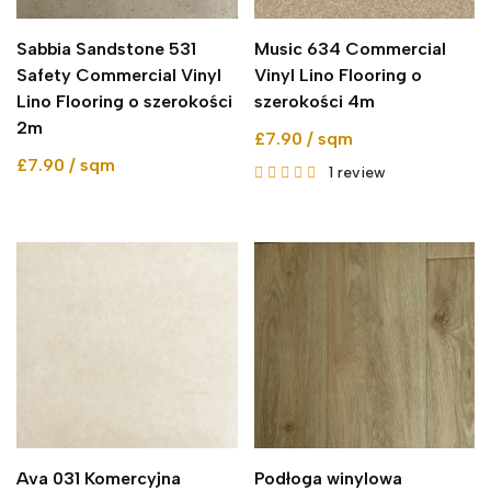
Sabbia Sandstone 531
Music 634 Commercial
Safety Commercial Vinyl
Vinyl Lino Flooring o
Lino Flooring o szerokości
szerokości 4m
2m
£7.90 / sqm
£7.90 / sqm
1
review
Ava 031 Komercyjna
Podłoga winylowa