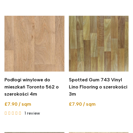
Podłogi winylowe do
Spotted Gum 743 Vinyl
mieszkań Toronto 562 o
Lino Flooring o szerokości
szerokości 4m
3m
£7.90 / sqm
£7.90 / sqm
1
review