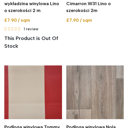
wykładzina winylowa Lino
Cimarron W31 Lino o
o szerokości 2 m
szerokości 2m
£7.90 / sqm
£7.90 / sqm
1
review
This Product is Out Of
Stock
Podłoga winylowa Tommy
Podłoga winylowa Nola