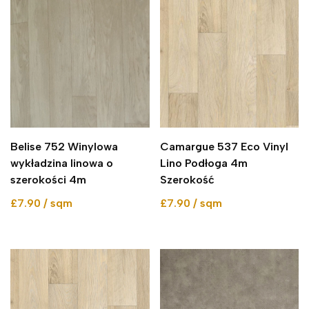
Belise 752 Winylowa
Camargue 537 Eco Vinyl
wykładzina linowa o
Lino Podłoga 4m
szerokości 4m
Szerokość
£7.90 / sqm
£7.90 / sqm