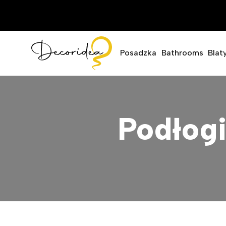
Posadzka
Bathrooms
Blat
Podłog