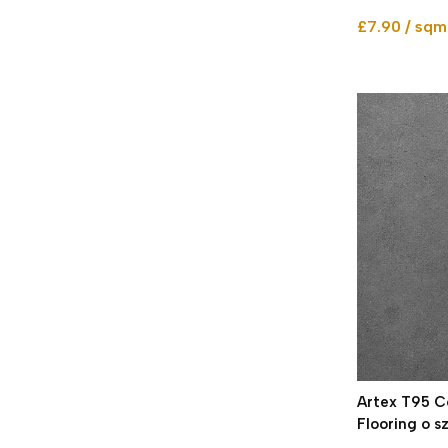
£7.90 / sqm
Artex T95 C
Flooring o s