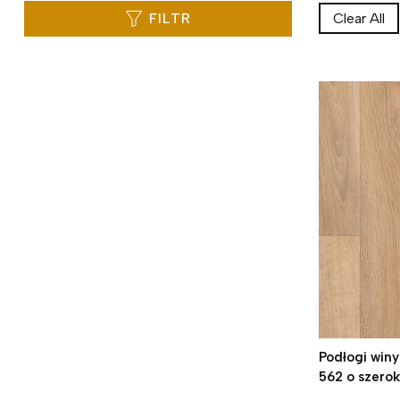
FILTR
Clear All
Podłogi win
562 o szero