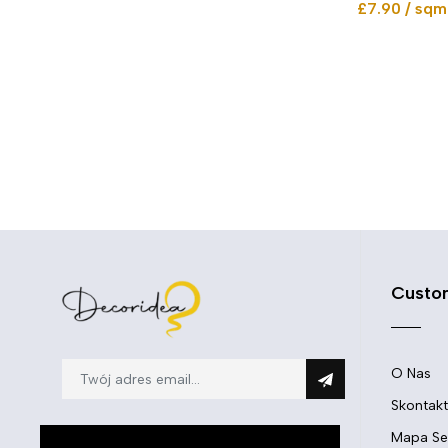
£7.90 / sqm
Custo
O Nas
Skontakt
Mapa Se