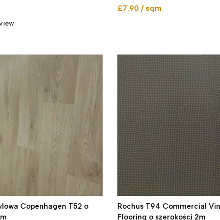
£7.90 / sqm
view
ylowa Copenhagen T52 o
Rochus T94 Commercial Viny
4m
Flooring o szerokości 2m