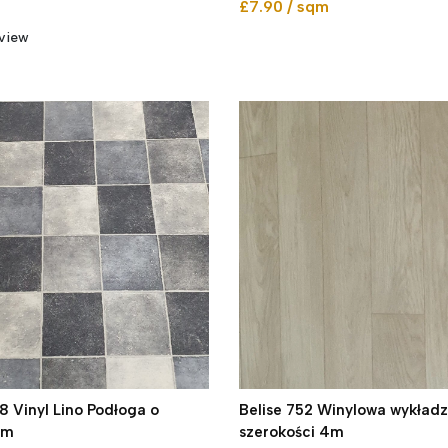
£7.90 / sqm
view
 Vinyl Lino Podłoga o
Belise 752 Winylowa wykładz
4m
szerokości 4m