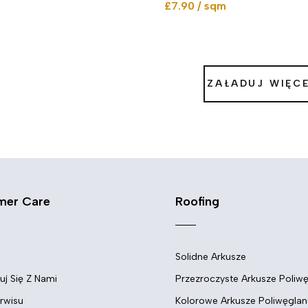
£7.90 / sqm
ZAŁADUJ WIĘC
mer Care
Roofing
Solidne Arkusze
uj Się Z Nami
Przezroczyste Arkusze Poliw
rwisu
Kolorowe Arkusze Poliwęglan