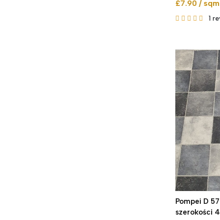
£7.90 / sqm
1
re
Pompei D 578
szerokości 