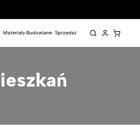
V
Materiały Budowlane
Sprzedaż
ieszkań