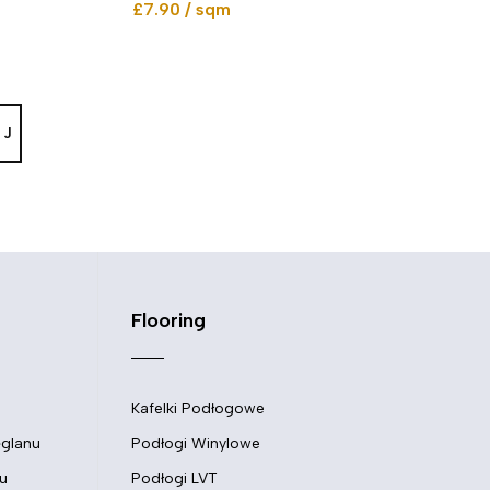
£7.90 / sqm
EJ
Flooring
Kafelki Podłogowe
ęglanu
Podłogi Winylowe
u
Podłogi LVT