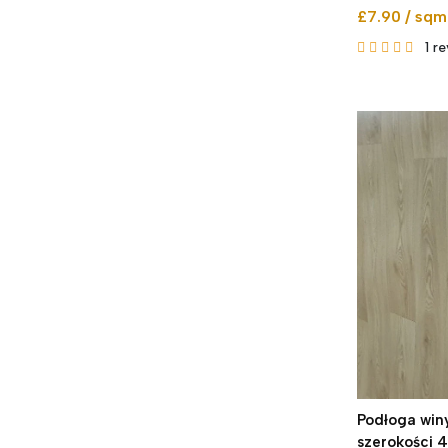
£7.90 / sqm
1
re
Podłoga win
szerokości 