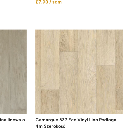
£7.90 / sqm
ina linowa o
Camargue 537 Eco Vinyl Lino Podłoga
4m Szerokość