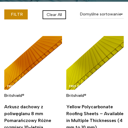
Domyślne sortowanie
FILTR
Clear All
FREE TAPE
FREE TAPE
Britshield®
Britshield®
Arkusz dachowy z
Yellow Polycarbonate
poliwęglanu 8 mm
Roofing Sheets – Available
Pomarańczowy Różne
in Multiple Thicknesses (4
rozmiary 10-letnia
mm to 10 mm)