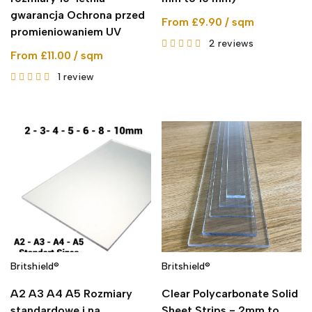
gwarancja Ochrona przed
From £9.90 / sqm
promieniowaniem UV
2
reviews
From £11.00 / sqm
1
review
Britshield®
Britshield®
A2 A3 A4 A5 Rozmiary
Clear Polycarbonate Solid
standardowe i na
Sheet Strips - 2mm to