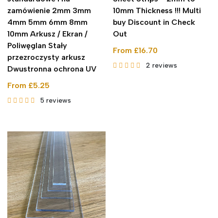
zamówienie 2mm 3mm
10mm Thickness !!! Multi
4mm 5mm 6mm 8mm
buy Discount in Check
10mm Arkusz / Ekran /
Out
Poliwęglan Stały
From £16.70
przezroczysty arkusz
2
reviews
Dwustronna ochrona UV
From £5.25
5
reviews